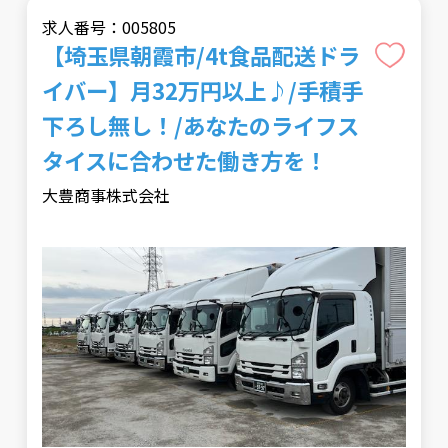
求人番号：005805
【埼玉県朝霞市/4t食品配送ドラ
イバー】月32万円以上♪/手積手
下ろし無し！/あなたのライフス
タイスに合わせた働き方を！
大豊商事株式会社