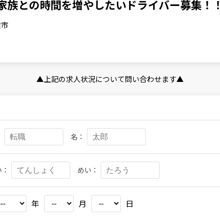
/家族との時間を増やしたいドライバー募集！
霞市
▲上記の求人状況について問い合わせます▲
：
名：
い：
めい：
年
月
日