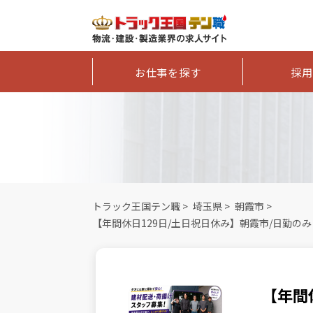
お仕事を探す
採用
トラック王国テン職
>
埼玉県
>
朝霞市
>
【年間休日129日/土日祝日休み】朝霞市/日勤のみ
【年間