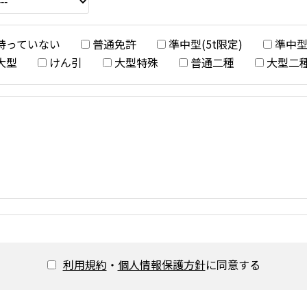
持っていない
普通免許
準中型(5t限定)
準中
大型
けん引
大型特殊
普通二種
大型二
利用規約
・
個人情報保護方針
に同意する