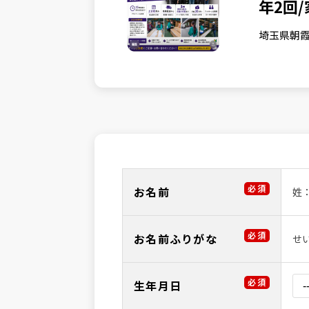
年2回
埼玉県朝
必須
お名前
姓
必須
お名前ふりがな
せ
必須
生年月日