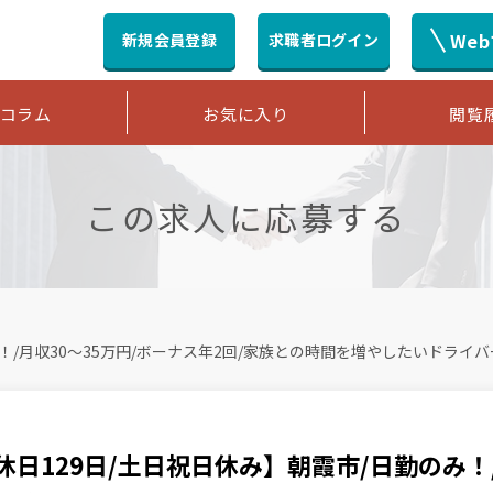
We
新規会員登録
求職者ログイン
コラム
お気に入り
閲覧
この求人に応募する
！/月収30〜35万円/ボーナス年2回/家族との時間を増やしたいドライ
休日129日/土日祝日休み】朝霞市/日勤のみ！/