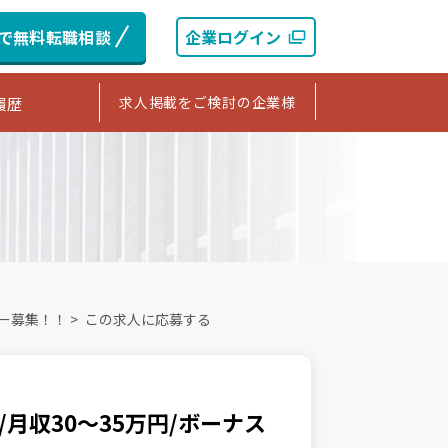
bで無料転職相談
企業ログイン
求人掲載をご検討の企業様
履歴
バー募集！！
>
この求人に応募する
月収30〜35万円/ボーナス