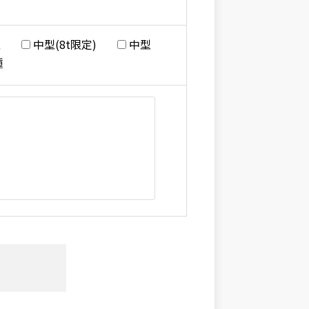
型
中型(8t限定)
中型
種