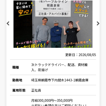
vious
Next
更新日：2026/08/05
3tトラックドライバー、配送、資材搬
職種
入、荷揚げ
勤務地
埼玉県朝霞市下内間木1443-1朝霞倉庫
雇用形態
正社員
月給300,000円〜350,000円
※前払い希望の方はご相談ください！