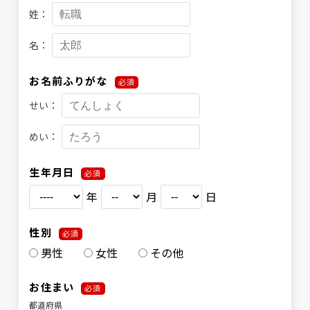
姓：
名：
お名前ふりがな
必須
せい：
めい：
生年月日
必須
年
月
日
性別
必須
男性
女性
その他
お住まい
必須
都道府県