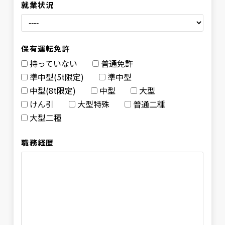
就業状況
保有運転免許
持っていない
普通免許
準中型(5t限定)
準中型
中型(8t限定)
中型
大型
けん引
大型特殊
普通二種
大型二種
職務経歴